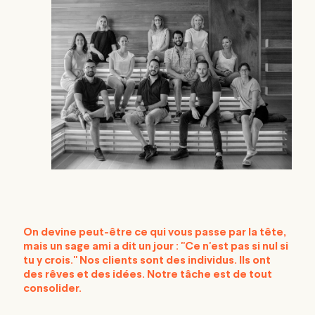
On devine peut-être ce qui vous passe par la tête,
mais un sage ami a dit un jour : "Ce n'est pas si nul si
tu y crois." Nos clients sont des individus. Ils ont
des rêves et des idées. Notre tâche est de tout
consolider.