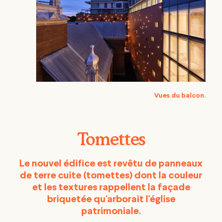
Vues du balcon.
Tomettes
Le nouvel édifice est revêtu de panneaux
de terre cuite (tomettes) dont la couleur
et les textures rappellent la façade
briquetée qu'arborait l'église
patrimoniale.